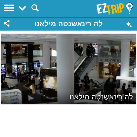
EZTrip
לה רינאשנטה מילאנו
לה רִינַאשֶנְטֶה מילאנו