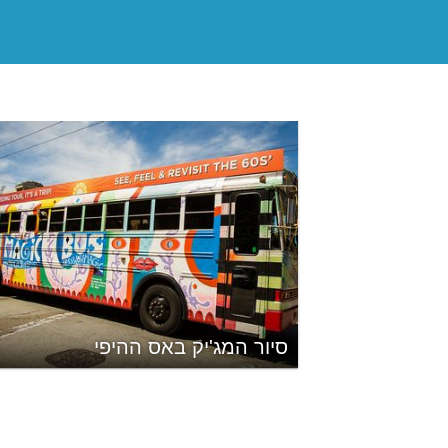
סיור המג'יק באס ההיפי