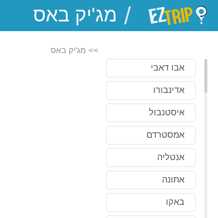
/
EZTrip
>> מג'יק באס
אבו דאבי
אדינבורו
איסטנבול
אמסטרדם
אנטליה
אתונה
באקו