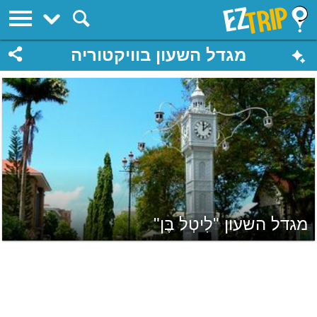
EZTrip
מגדל השעון בוויקטוריה
מגדל השעון "לִיטְל בֶּן"