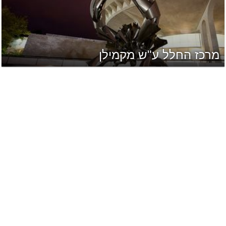
מרכז החלל ע"ש מקמילן