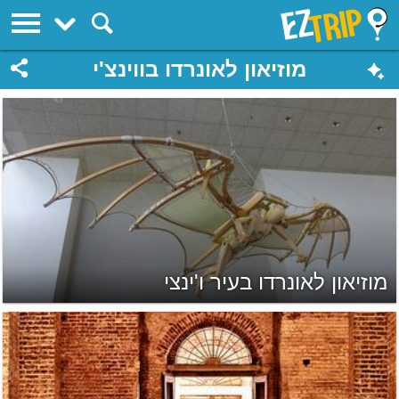
EZTrip
מוזיאון לאונרדו בווינצ'י
מוזיאון לאונרדו בעיר ו'ינצי