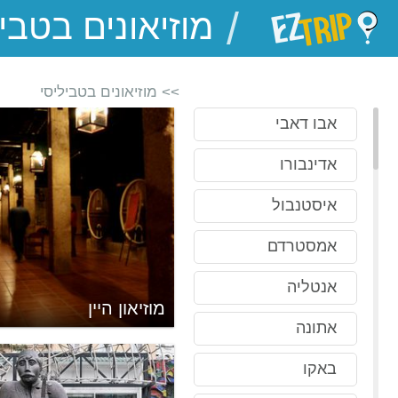
/
EZTrip
>> מוזיאונים בטביליסי
אבו דאבי
אדינבורו
איסטנבול
אמסטרדם
אנטליה
מוזיאון היין
אתונה
באקו