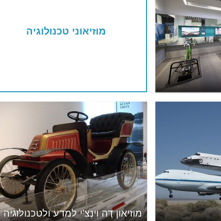
מוזיאוני טכנולוגיה
מוזיאון דֶה וִינְצִ'י למדע ולטכנולוגיה