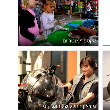
אקספרימנטריום
מוזיאון החלל של הונג קונג