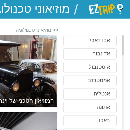
/
EZTrip
>> מוזיאוני טכנולוגיה
אבו דאבי
אדינבורו
איסטנבול
אמסטרדם
אנטליה
מוזיאון הטכנולוגיה
המוזיאון הטכני של וינה
אתונה
באקו