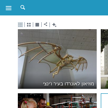
מוזיאון לאונרדו בעיר ו'ינצי