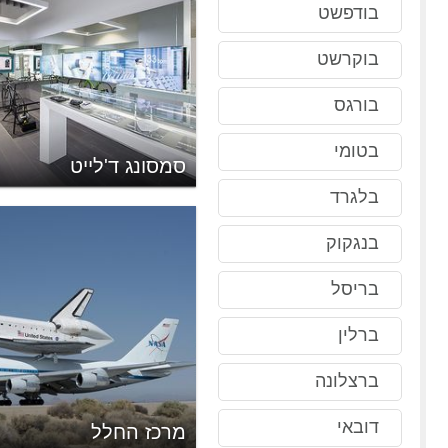
בודפשט
בוקרשט
בורגס
בטומי
ונות המשחק הסובייטיות
סמסונג ד'לייט
בלגרד
בנגקוק
בריסל
ברלין
ברצלונה
דובאי
עיונות וההמצאות נסגר
מרכז החלל