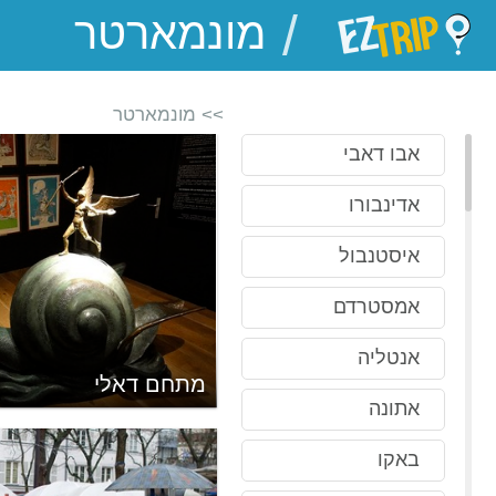
/
EZTrip
>> מונמארטר
אבו דאבי
אדינבורו
איסטנבול
אמסטרדם
אנטליה
מתחם דאלי
אתונה
באקו