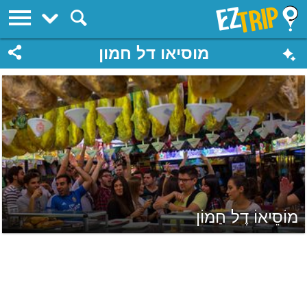
EZTrip
מוסיאו דל חמון
מוֹסֵיאוֹ דֶל חַמוֹן