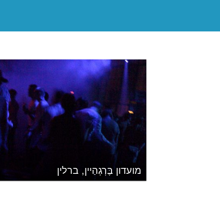
מועדון בֶּרְגְהַיין, ברלין