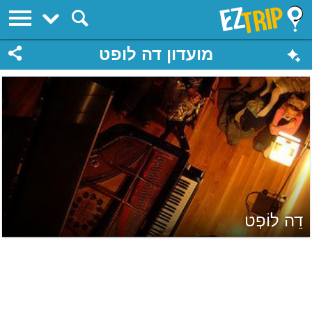
EZTrip
מועדון דה לופט
דֵה לוֹפְט