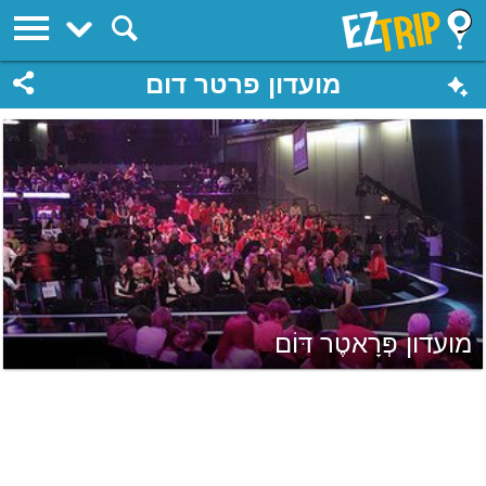
EZTrip
מועדון פרטר דום
מועדון פְּרָאטֶר דּוֹם