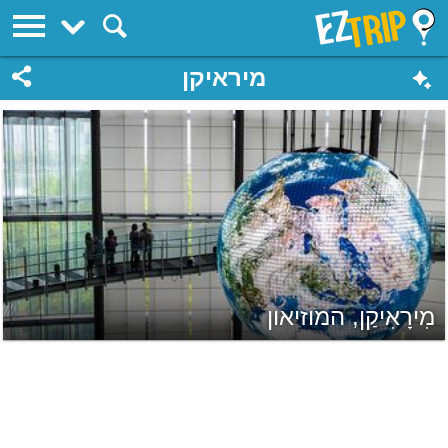
EZTrip
מיראיקן
מִירָאִיקַן, המוזיאון