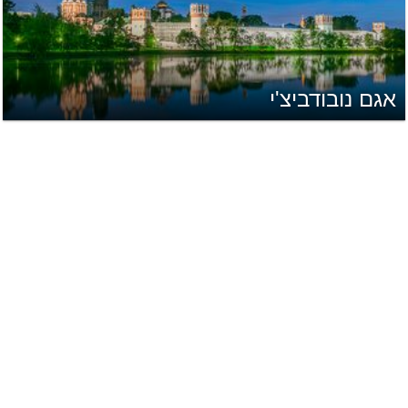
אגם נובודביצ'י