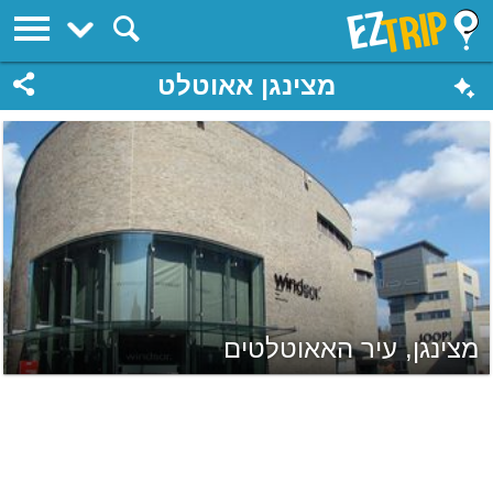
EZTrip
מצינגן אאוטלט
מצינגן, עיר האאוטלטים