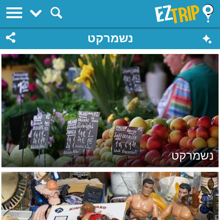
EZTrip
נשמרקט
נשמרקט