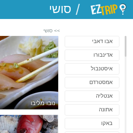
/
EZTrip
>> סושי
אבו דאבי
אדינבורו
איסטנבול
אמסטרדם
אנטליה
נובו מליבו
אתונה
באקו