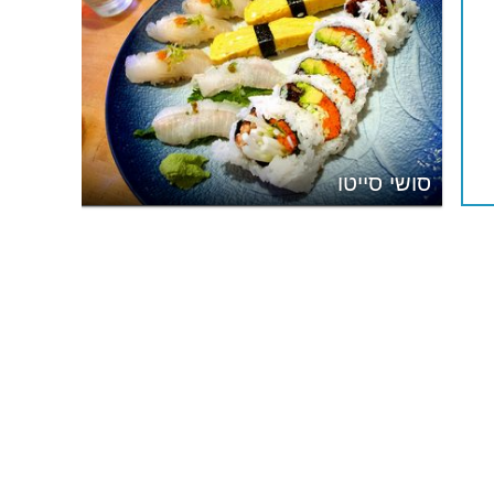
סושי סייטו