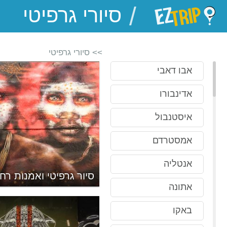
/
EZTrip
>> סיורי גרפיטי
אבו דאבי
אדינבורו
איסטנבול
אמסטרדם
אנטליה
סיור גרפיטי ואמנות רחו
אתונה
באקו