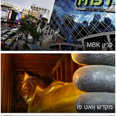
קניון MBK
מקדש וָואט פּוֹ