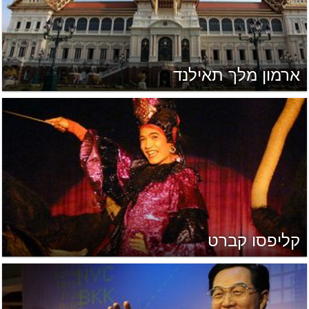
ארמון מלך תאילנד
קליפסו קברט