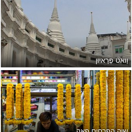
וָואט פְּרָאיוּן
שוק הפרחים פאק