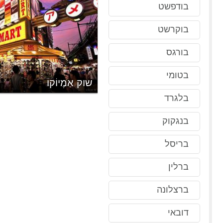
בודפשט
בוקרשט
בורגס
בטומי
שוק אַמֶיוֹקוֹ
בלגרד
בנגקוק
בריסל
ברלין
ברצלונה
דובאי