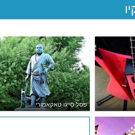
פסל סייגו טאקאמורי