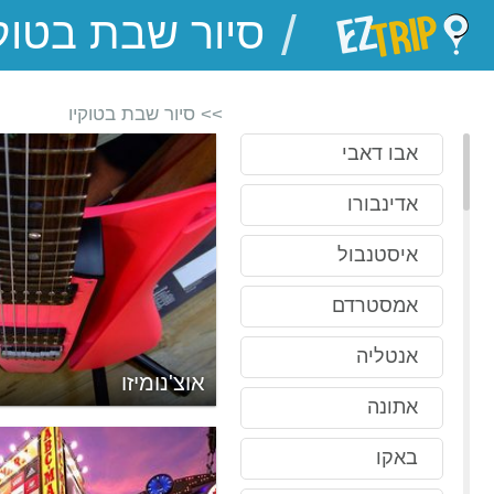
/
EZTrip
>> סיור שבת בטוקיו
אבו דאבי
אדינבורו
איסטנבול
אמסטרדם
אנטליה
אוצ'נומיזו
אתונה
באקו