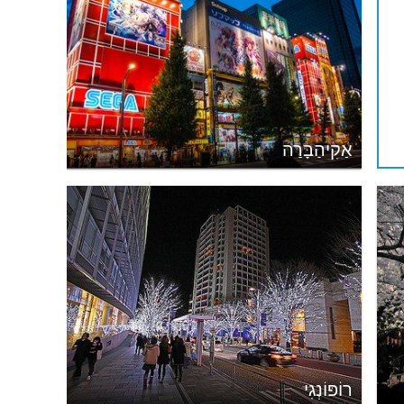
אַקִיהַבָּרַה
רוֹפּוֹנְגִי