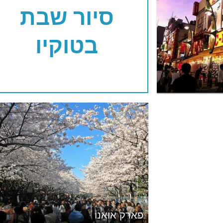
סיור שבת
בטוקיו
פארק אוּאֵנוֹ