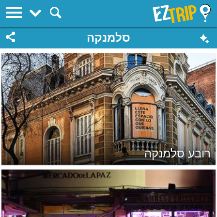
EZTrip
סלמנקה
רובע סלמנקה