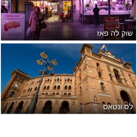
שוק לה פאז
לס ונטאס