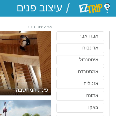
/
EZTrip
>> עיצוב פנים
אבו דאבי
אדינבורו
איסטנבול
אמסטרדם
אנטליה
פינת המחשבה
אתונה
באקו