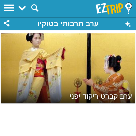
EZTrip
ערב תרבותי בטוקיו
ערב קברט ריקוד יפני