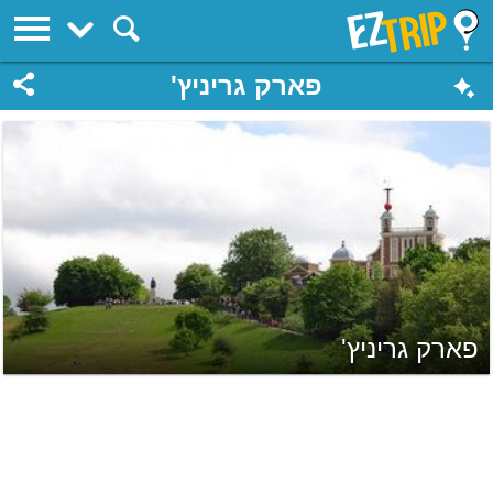
EZTrip
פארק גריניץ'
פארק גריניץ'