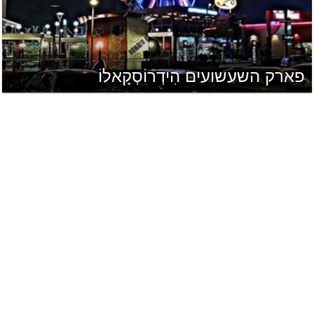
פארק השעשועים הִידְרוֹסְקָאלוֹ