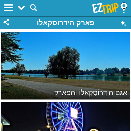
EZTrip
פארק הידרוסקאלו
אגם הִידְרוֹסְקָאלוֹ והפארק