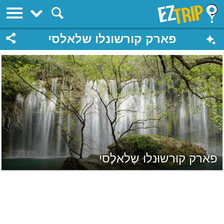
EZTrip
פארק קורשונלו שלאלסי
פארק קוּרשוּנלוּ שֶלאלֶסי