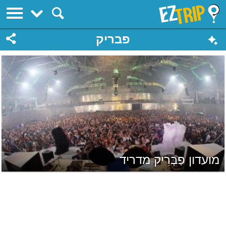
EZTrip
פבריק
מועדון פַבְּרִיק מדריד