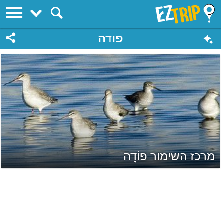
EZTrip
פודה
מרכז השימור פּוֹדָה