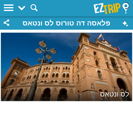
EZTrip
פלאסה דה טורוס לס ונטאס
לס ונטאס