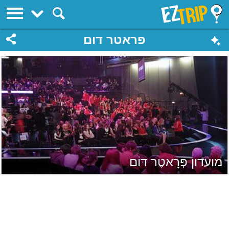
EZTrip
פראטר דום
מועדון פְּרָאטֶר דּוֹם