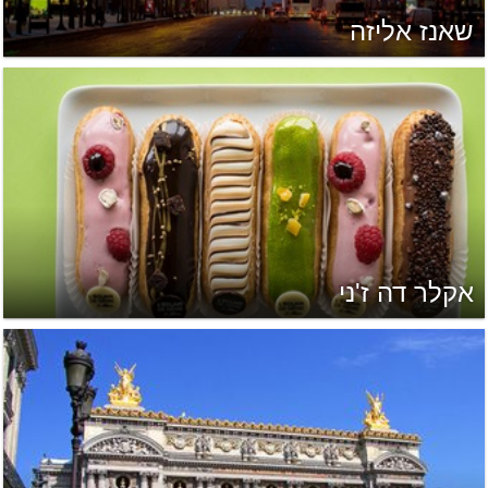
שאנז אליזה
אקלר דה ז'ני