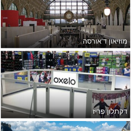
מוזיאון ד'אורסה
דקתלון פריז