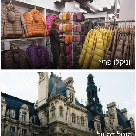
יוניקלו פריז
הוטל דה ויל