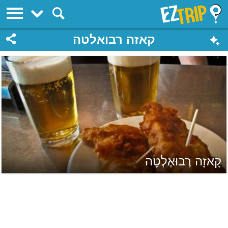
EZTrip
קאזה רבואלטה
קָאזָה רֶבוּאֶלְטָה