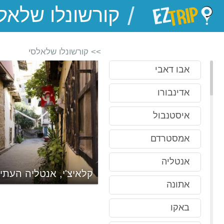
/
EZTrip
>> קורשונלו שלאלסי
אבו דאבי
אדינבורו
איסטנבול
אמסטרדם
אנטליה
קלאיצ'י, אנטליה העתי
אתונה
באקו