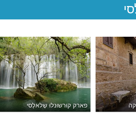
קה
פארק קוּרשוּנלוּ שֶלאלֶסי