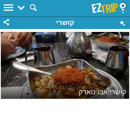
EZTrip
קושרי
קוּשַרִי אבו טארק