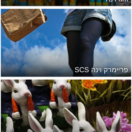
פריימרק וינה SCS