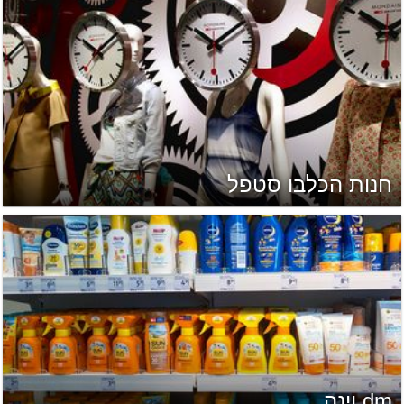
חנות הכלבו סטפל
dm וינה