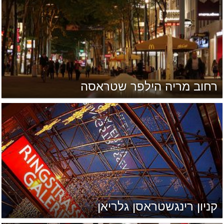
רחוב מריה הילפר שטראסה
קניון רינגשטראסן גלריאן