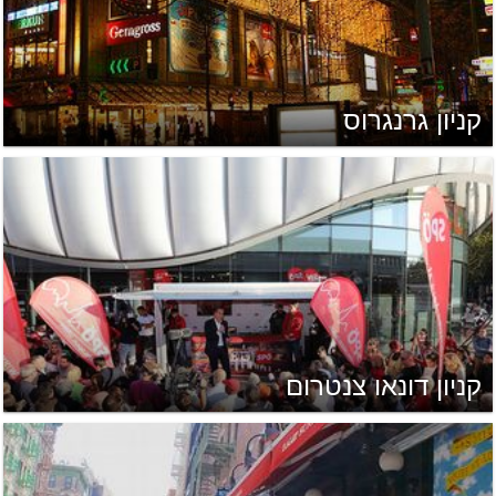
קניון גרנגרוס
קניון דונאו צנטרום