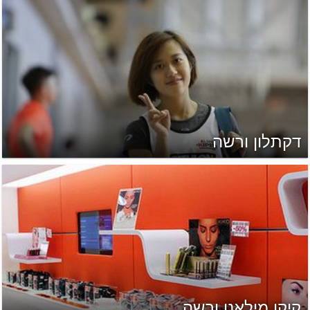
דקתלון ורשה
קיקו מילאנו ורשה