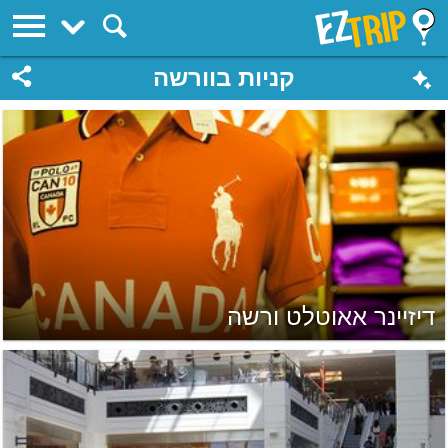
EZTrip
קניות בוורשה
דיזיינר אאוטלט ורשה