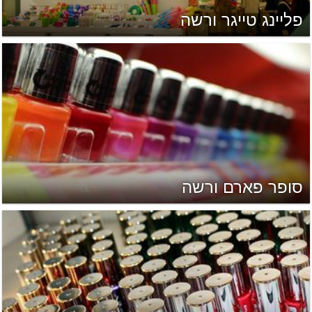
פליינג טייגר ורשה
סופר פארם ורשה