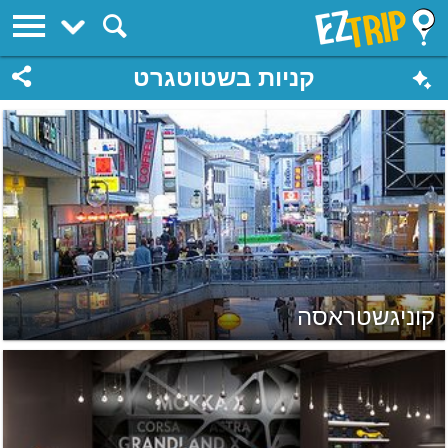
EZTrip
קניות בשטוטגרט
קוניגשטראסה