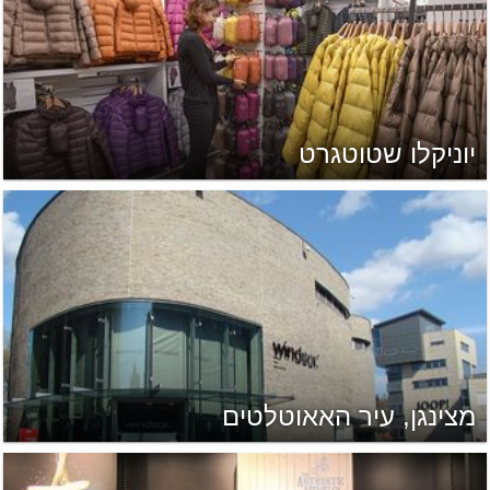
יוניקלו שטוטגרט
מצינגן, עיר האאוטלטים