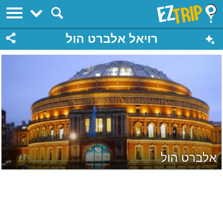
EZTrip
רויאל אלברט הול
אלברט הול