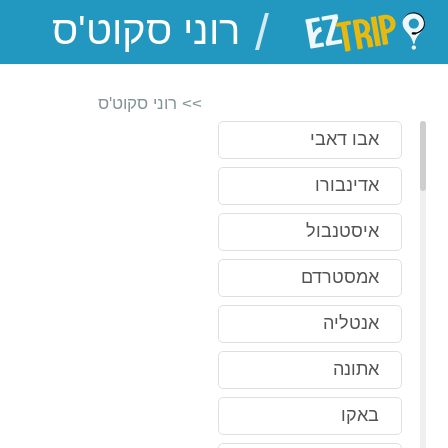
/
EZTrip
>> רוני סקוט'ס
אבו דאבי
אדינבורו
איסטנבול
אמסטרדם
אנטליה
אתונה
באקו