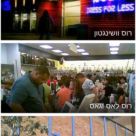
רוס וושינגטון
רוס לאס וגאס