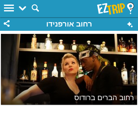
EZTrip
רחוב אורפנידו
רחוב הברים ברודוס