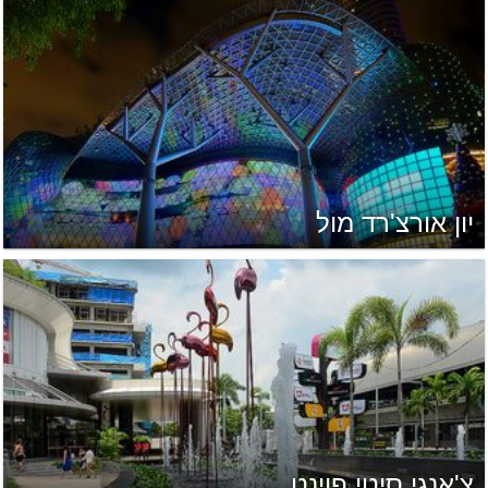
יון אורצ'רד מול
צ'אנגי סיטי פוינט