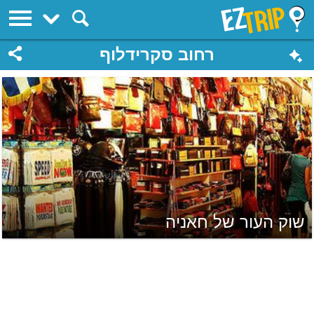
EZTrip
רחוב סקרידלוף
שוק העור של חאניה