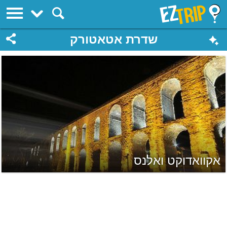
EZTrip
שדרת אטאטורק
אקוואדוקט ואלנס