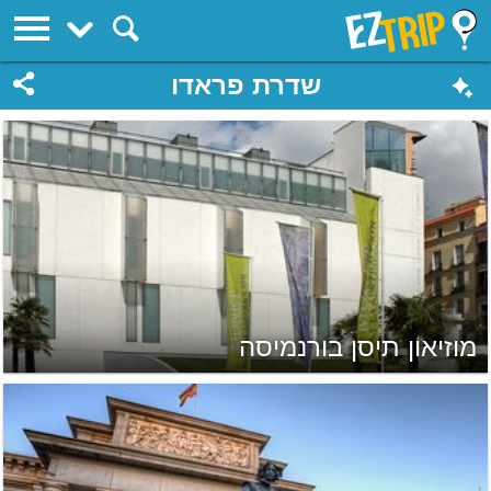
EZTrip
שדרת פראדו
מוזיאון תיסן בורנמיסה