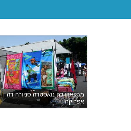
מרקאדו דה נואסטרה סניורה דה
אפריקה