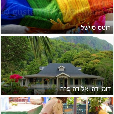
רוטס סיישל
דומן דה ואל דה פרה