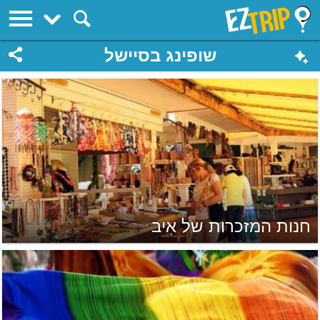
EZTrip
שופינג בסיישל
חנות המזכרות של אִיב