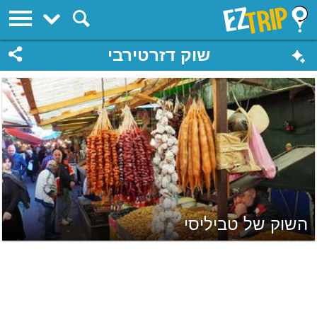
EZTrip
שוק דזרטירבי
השוק של טביליסי