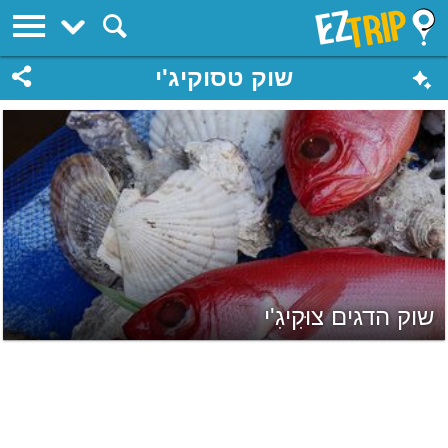
EZTrip
שוק טסוקיג'י
שוק הדגים צוּקִיגִ'י