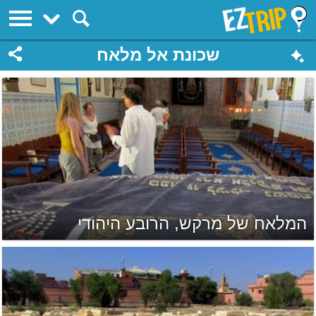
EZTrip
שכונת אל מלאח
המלאח של מרקש, הרובע היהודי